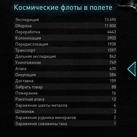
Космические флоты в полете
Экспедиция
13 690
Оборона
11 800
Переработка
4443
Колонизация
3905
Передислокация
1938
Транспорт
1597
Дальняя экспедиция
842
Уничтожение
749
Атака
630
Оккупация
584
Доставка
159
Забрать товар
88
Пожирание
16
Ракетная атака
12
Заражение шахты металла
4
Шпионаж
3
Заражение рудника минералов
2
Заражение скважины газа
1