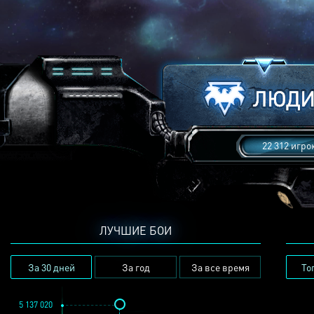
22 312 игро
ЛУЧШИЕ БОИ
За 30 дней
За год
За все время
То
5 137 020