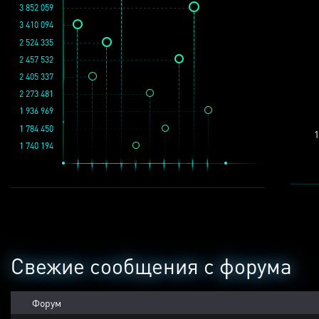
3 852 059
3 410 094
2 524 335
2 457 532
2 405 337
2 273 481
1 936 969
1 784 450
1
1 740 194
Свежие сообщения с форума
Форум