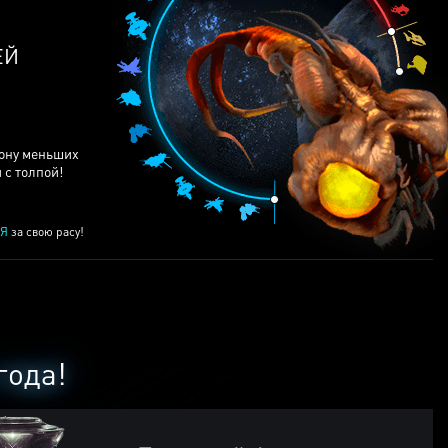
рону меньших
 с толпой!
Я
за свою расу!
года!