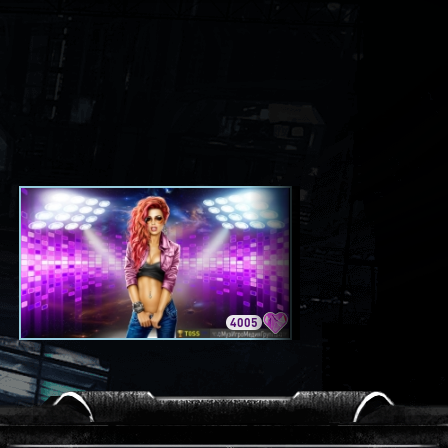
4005
3420