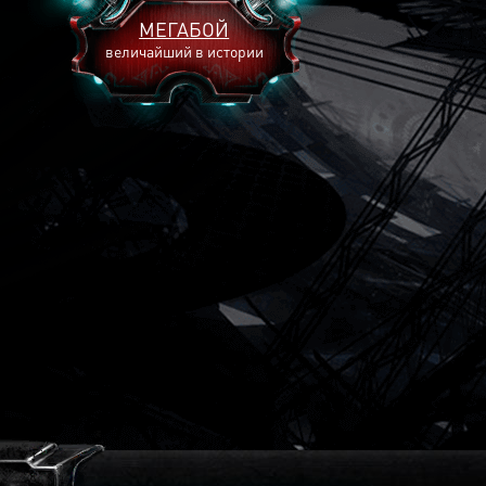
МЕГАБОЙ
величайший в истории
2893
2269
2240