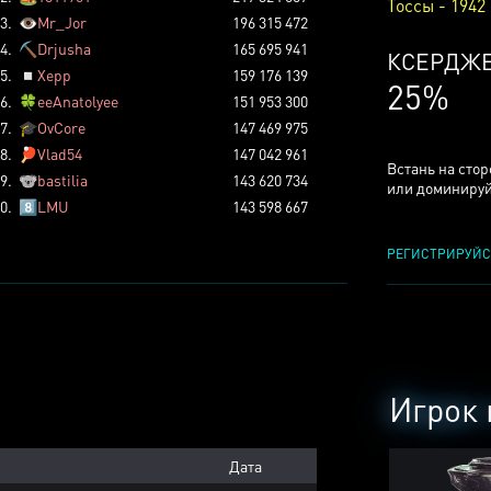
Тоссы - 1942
3.
👁️
Mr_Jor
196 315 472
4.
⛏️
Drjusha
165 695 941
ТОССОВ
5.
◽
Xepp
159 176 139
5%
6.
🍀
eeAnatolyee
151 953 300
7.
🎓
OvCore
147 469 975
8.
🏓
Vlad54
147 042 961
Встань на сто
9.
🐨
bastilia
143 620 734
или доминируй
0.
8️⃣
LMU
143 598 667
РЕГИСТРИРУЙС
Игрок 
Дата