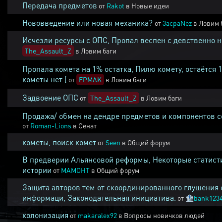
Передача предметов
от
Rakot
в
Новые идеи
Нововведение или новая механика?
от
3acpaNez
в
Ловим 
Исчезли ресурсы с ОПС, Пропал веспен с девственно 
The_Assault_Z
в
Ловим баги
Пропала комета на 1% остатка, Пилю комету, остаётся 
кометы нет (
от
EPMAK
в
Ловим баги
Задвоение ОПС
от
The_Assault_Z
в
Ловим баги
Продажа/ обмен на дендре предметов и компонентов 
от
Roman-Lions
в
Сенат
кометы, поиск комет
от
Seen
в
Общий форум
В предверии Альянсовой реформы, Некоторые статист
истории
от
MAMOHT
в
Общий форум
Защита авторов тем от скоординированного глушения 
информаци, Законодательная инициатива.
от
🏦
bank123
колонизация
от
makaralex92
в
Вопросы новичков людей