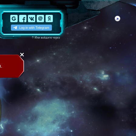
↑
Или войдите через
.