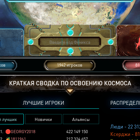
ков
1942 игроков
81
КРАТКАЯ СВОДКА ПО ОСВОЕНИЮ КОСМОСА
ЛУЧШИЕ ИГРОКИ
РАСПРЕДЕЛ
п лучших
Новички
Альянсы
Люди - 22 31
1.
🛑
GEORGY2018
422 149 150
Ксерджи - 81
2.
🏕️
1811961
217 324 657