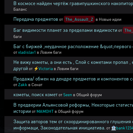
В космосе найден чертёж гравипушкинского накопитор
Баланс
Передача предметов
от
The_Assault_Z
в
Новые идеи
Баг видимости планет за пределами видимости
от
The_
баги
Баг с биржей ,неудачное расположение &quot;первого 
от
vladislav1
в
Ловим баги
Не вижу кометы, а они есть , Слой с кометами пропал , 
другой
от
⚡
Victoria
в
Ловим баги
Продажа/ обмен на дендре предметов и компонентов 
от
Zakk
в
Сенат
кометы, поиск комет
от
Seen
в
Общий форум
В предверии Альянсовой реформы, Некоторые статист
истории
от
MAMOHT
в
Общий форум
Защита авторов тем от скоординированного глушения 
информаци, Законодательная инициатива.
от
🏦
bank123