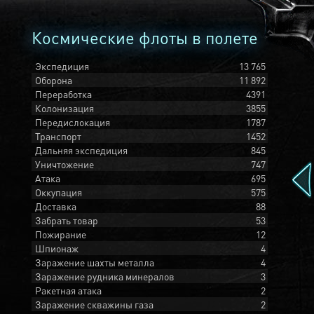
Космические флоты в полете
Экспедиция
13 765
Оборона
11 892
Переработка
4391
Колонизация
3855
Передислокация
1787
Транспорт
1452
Дальняя экспедиция
845
Уничтожение
747
Атака
695
Оккупация
575
Доставка
88
Забрать товар
53
Пожирание
12
Шпионаж
4
Заражение шахты металла
4
Заражение рудника минералов
3
Ракетная атака
2
Заражение скважины газа
2