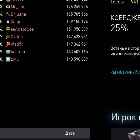
Тоссы - 1941
3.
👁️
Mr_Jor
196 249 926
4.
⛏️
Drjusha
165 705 166
ТОССОВ
5.
◽
Xepp
159 155 174
5%
6.
🍀
eeAnatolyee
151 950 399
7.
🎓
OvCore
147 423 931
8.
🏓
Vlad54
147 042 961
Встань на сто
9.
🐨
bastilia
143 602 165
или доминируй
0.
8️⃣
LMU
143 598 639
РЕГИСТРИРУЙС
Игрок 
Дата