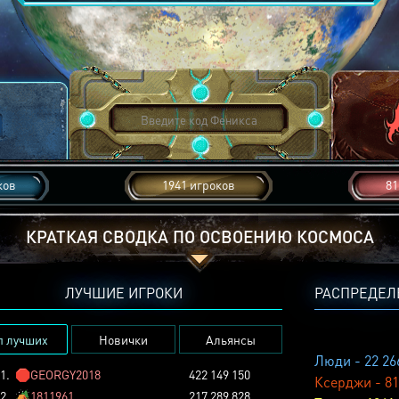
ков
1941 игроков
81
КРАТКАЯ СВОДКА ПО ОСВОЕНИЮ КОСМОСА
ЛУЧШИЕ ИГРОКИ
РАСПРЕДЕЛ
п лучших
Новички
Альянсы
Люди - 22 26
1.
🛑
GEORGY2018
422 149 150
Ксерджи - 81
2.
🏕️
1811961
217 289 828