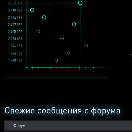
3 852 059
3 410 094
2 524 335
2 457 532
2 405 337
2 273 481
1 936 969
1 784 450
1
1 740 194
Свежие сообщения с форума
Форум