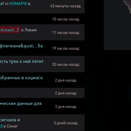
а!
от
KOMAPIK
в
43 минуты назад
10 часов назад
Assault_Z
в
Ловим
11 часов назад
флагмана&quot; , ба
19 часов назад
есть трек к ней летит
20 часов назад
собранных в коцмасе
2 дня назад
2 дня назад
ические данные для
3 дня назад
сигнала и
5 дней назад
45
в
Сенат