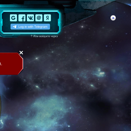
↑
Или войдите через
.