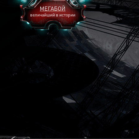
МЕГАБОЙ
величайший в истории
2893
2269
2240