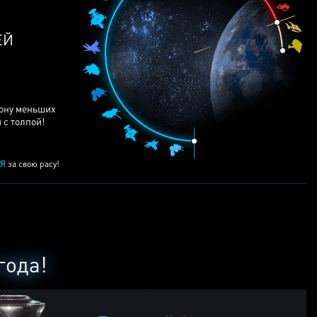
рону меньших
 с толпой!
Я
за свою расу!
года!