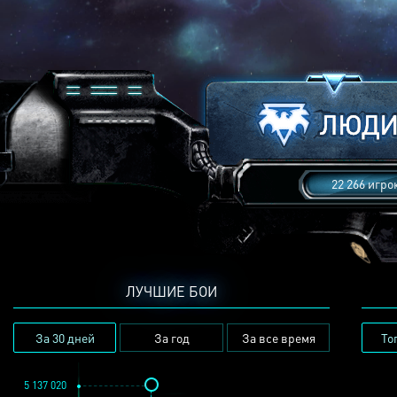
22 266 игро
ЛУЧШИЕ БОИ
За 30 дней
За год
За все время
То
5 137 020