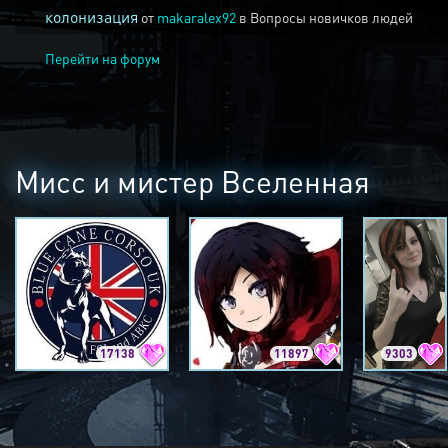
колонизация
от
makaralex92
в
Вопросы новичков людей
Перейти на форум
Мисс и мистер Вселенная
17138
11897
9303