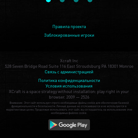
Правила проекта
Заблокированные игроки
Xcraft Inc
528 Seven Bridge Road Suite 116 East Stroudsburg PA 18301 Monroe
Связь с администрацией
Политика конфиденциальности
Условия использования
XCraft is a space strategy without installation: play right in your
browser.
2009 — 2526
Внимание: Этот сайт использует строго необходимые файлы cookie для обеспечения базовой
функциональности и безопасности. Личные данные не отслеживаются и не используются в
маркетинговых целях. Продолжая использовать этот сайт, вы соглашаетесь на использование этих
необходимых файлов cookie.