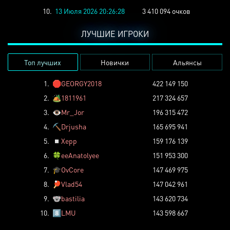
10.
13 Июля 2026 20:26:28
3 410 094 очков
ЛУЧШИЕ ИГРОКИ
Топ лучших
Новички
Альянсы
1.
🛑
GEORGY2018
422 149 150
2.
🏕️
1811961
217 324 657
3.
👁️
Mr_Jor
196 315 472
4.
⛏️
Drjusha
165 695 941
5.
◽
Xepp
159 176 139
6.
🍀
eeAnatolyee
151 953 300
7.
🎓
OvCore
147 469 975
8.
🏓
Vlad54
147 042 961
9.
🐨
bastilia
143 620 734
10.
8️⃣
LMU
143 598 667