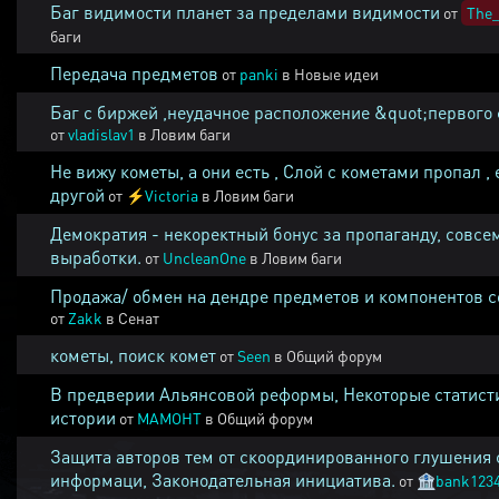
Баг видимости планет за пределами видимости
от
The_
баги
Передача предметов
от
panki
в
Новые идеи
Баг с биржей ,неудачное расположение &quot;первого 
от
vladislav1
в
Ловим баги
Не вижу кометы, а они есть , Слой с кометами пропал , 
другой
от
⚡
Victoria
в
Ловим баги
Демократия - некоректный бонус за пропаганду, совсе
выработки.
от
UncleanOne
в
Ловим баги
Продажа/ обмен на дендре предметов и компонентов 
от
Zakk
в
Сенат
кометы, поиск комет
от
Seen
в
Общий форум
В предверии Альянсовой реформы, Некоторые статист
истории
от
MAMOHT
в
Общий форум
Защита авторов тем от скоординированного глушения 
информаци, Законодательная инициатива.
от
🏦
bank123