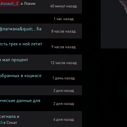
Assault_Z
в
Ловим
40 минут назад
1 час назад
флагмана&quot; , ба
8 часов назад
есть трек к ней летит
9 часов назад
м мал процент
12 часов назад
собранных в коцмасе
1 день назад
2 дня назад
ические данные для
2 дня назад
сигнала и
4 дня назад
45
в
Сенат