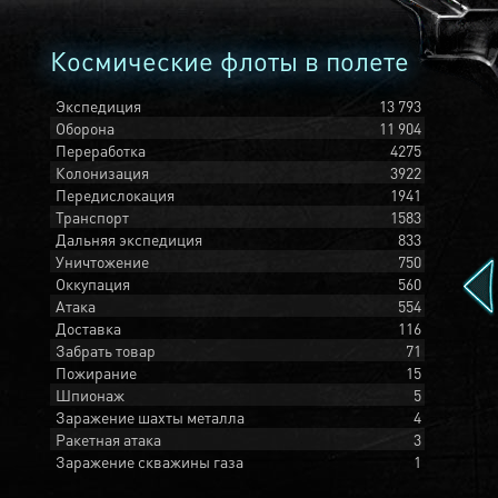
Космические флоты в полете
Экспедиция
13 793
Оборона
11 904
Переработка
4275
Колонизация
3922
Передислокация
1941
Транспорт
1583
Дальняя экспедиция
833
Уничтожение
750
Оккупация
560
Атака
554
Доставка
116
Забрать товар
71
Пожирание
15
Шпионаж
5
Заражение шахты металла
4
Ракетная атака
3
Заражение скважины газа
1