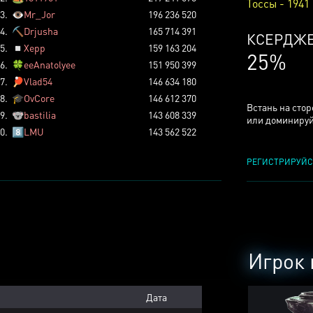
Тоссы - 1941
3.
👁️
Mr_Jor
196 236 520
4.
⛏️
Drjusha
165 714 391
ТОССОВ
5.
◽
Xepp
159 163 204
5%
6.
🍀
eeAnatolyee
151 950 399
7.
🏓
Vlad54
146 634 180
8.
🎓
OvCore
146 612 370
Встань на сто
9.
🐨
bastilia
143 608 339
или доминируй
0.
8️⃣
LMU
143 562 522
РЕГИСТРИРУЙС
Игрок 
Дата