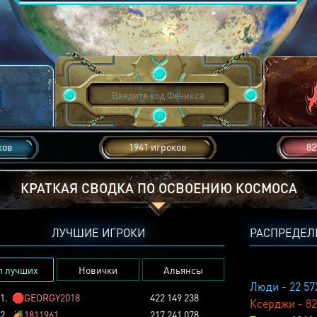
ков
1941 игроков
82
КРАТКАЯ СВОДКА ПО ОСВОЕНИЮ КОСМОСА
ЛУЧШИЕ ИГРОКИ
РАСПРЕДЕЛ
п лучших
Новички
Альянсы
Люди - 22 57
1.
🛑
GEORGY2018
422 149 238
Ксерджи - 82
2.
🏕️
1811961
217 241 078