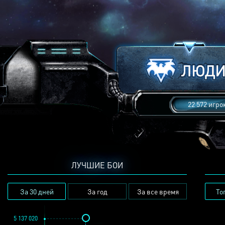
22 572 игро
ЛУЧШИЕ БОИ
За 30 дней
За год
За все время
То
5 137 020