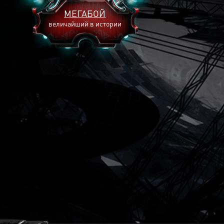
МЕГАБОЙ
величайший в истории
2893
2269
2240