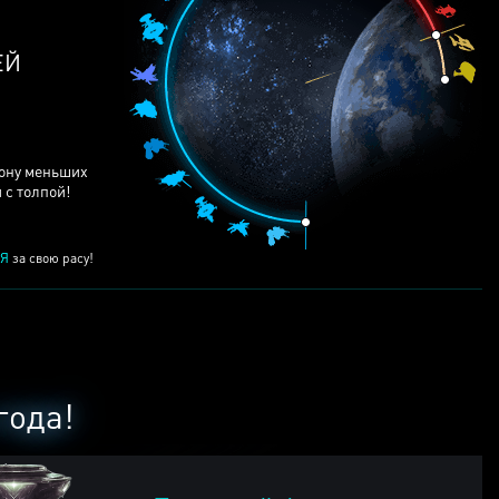
рону меньших
 с толпой!
Я
за свою расу!
года!