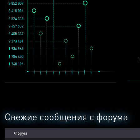
3 852 059
3 410 094
2 524 335
2 457 532
2 405 337
2 273 481
1 936 969
1 784 450
1
1 740 194
Свежие сообщения с форума
Форум