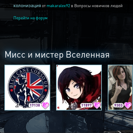
колонизация
от
makaralex92
в
Вопросы новичков людей
Перейти на форум
Мисс и мистер Вселенная
17138
11897
9303