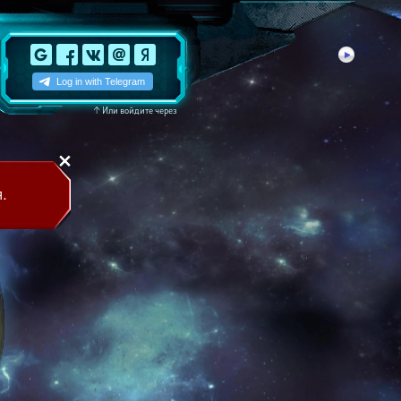
↑
Или войдите через
.