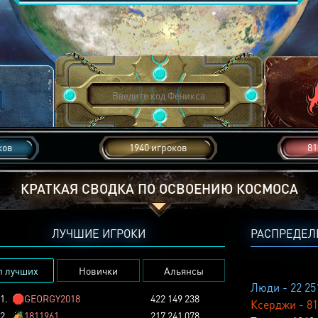
ков
1940 игроков
81
КРАТКАЯ СВОДКА ПО ОСВОЕНИЮ КОСМОСА
ЛУЧШИЕ ИГРОКИ
РАСПРЕДЕЛ
п лучших
Новички
Альянсы
Люди - 22 25
1.
🛑
GEORGY2018
422 149 238
Ксерджи - 81
2.
🏕️
1811961
217 241 078