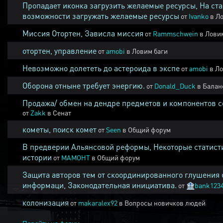
Пропадает иконка загрузить желаемые ресурсы, На ста
возможности загружать желаемые ресурсы
от
Ivanko
в
Ло
Миссия Отортен, Зависла миссия
от
Rammschwein
в
Ловим
отортен, управление
от
amobi
в
Ловим баги
Невозможно долететь до астероида в экспе
от
amobi
в
Ло
Оборона отныне требует энергию.
от
Donald_Duck
в
Балан
Продажа/ обмен на дендре предметов и компонентов 
от
Zakk
в
Сенат
кометы, поиск комет
от
Seen
в
Общий форум
В предверии Альянсовой реформы, Некоторые статист
истории
от
MAMOHT
в
Общий форум
Защита авторов тем от скоординированного глушения 
информаци, Законодательная инициатива.
от
🏦
bank123
колонизация
от
makaralex92
в
Вопросы новичков людей