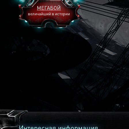
МЕГАБОЙ
величайший в истории
2893
2269
2240
Интересная информация