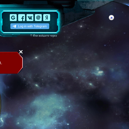
↑
Или войдите через
.