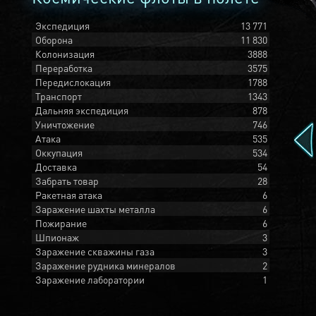
Экспедиция
13 771
Оборона
11 830
Колонизация
3888
Переработка
3575
Передислокация
1788
Транспорт
1343
Дальняя экспедиция
878
Уничтожение
746
Атака
535
Оккупация
534
Доставка
54
Забрать товар
28
Ракетная атака
6
Заражение шахты металла
6
Пожирание
6
Шпионаж
3
Заражение скважины газа
3
Заражение рудника минералов
2
Заражение лаборатории
1