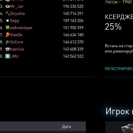
Тоссы - 1940
3.
👁️
Mr_Jor
196 236 520
4.
⛏️
Drjusha
165 714 391
ТОССОВ
5.
◽
Xepp
159 163 204
6%
6.
🍀
eeAnatolyee
151 950 399
7.
🏓
Vlad54
146 634 180
8.
🎓
OvCore
146 612 370
Встань на сто
9.
🐨
bastilia
143 608 339
или доминируй
0.
8️⃣
LMU
143 562 522
РЕГИСТРИРУЙС
Игрок 
Дата