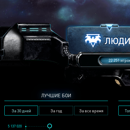
22 251 игро
ЛУЧШИЕ БОИ
За 30 дней
За год
За все время
То
5 137 020