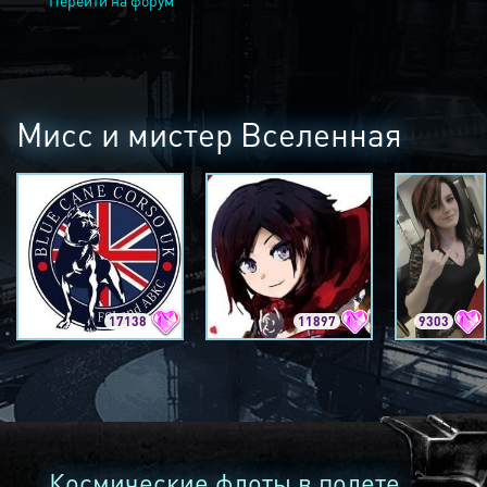
Перейти на форум
Мисс и мистер Вселенная
17138
11897
9303
Космические флоты в полете