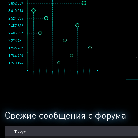
3 852 059
3 410 094
2 524 335
2 457 532
2 405 337
2 273 481
1 936 969
1 784 450
1
1 740 194
Свежие сообщения с форума
Форум