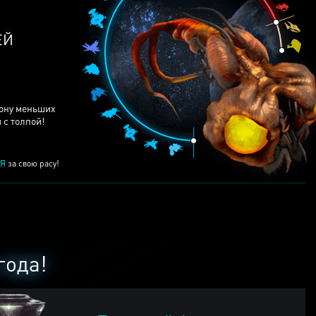
рону меньших
 с толпой!
Я
за свою расу!
года!