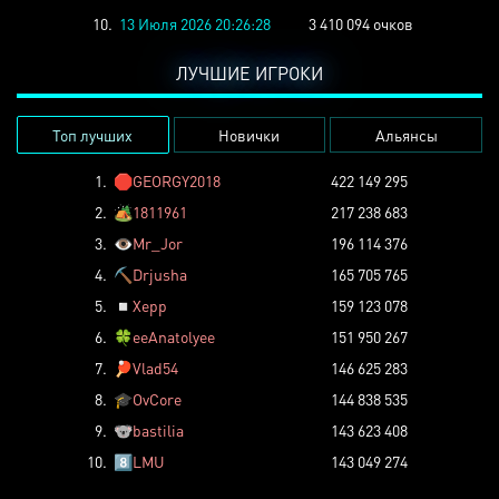
10.
13 Июля 2026 20:26:28
3 410 094 очков
ЛУЧШИЕ ИГРОКИ
Топ лучших
Новички
Альянсы
1.
🛑
GEORGY2018
422 149 295
2.
🏕️
1811961
217 238 683
3.
👁️
Mr_Jor
196 114 376
4.
⛏️
Drjusha
165 705 765
5.
◽
Xepp
159 123 078
6.
🍀
eeAnatolyee
151 950 267
7.
🏓
Vlad54
146 625 283
8.
🎓
OvCore
144 838 535
9.
🐨
bastilia
143 623 408
10.
8️⃣
LMU
143 049 274