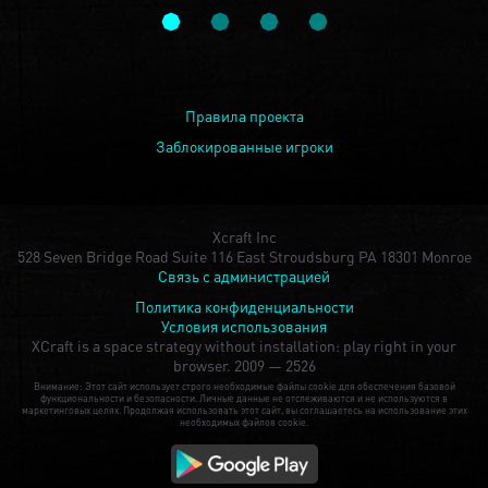
Правила проекта
Заблокированные игроки
Xcraft Inc
528 Seven Bridge Road Suite 116 East Stroudsburg PA 18301 Monroe
Связь с администрацией
Политика конфиденциальности
Условия использования
XCraft is a space strategy without installation: play right in your
browser.
2009 — 2526
Внимание: Этот сайт использует строго необходимые файлы cookie для обеспечения базовой
функциональности и безопасности. Личные данные не отслеживаются и не используются в
маркетинговых целях. Продолжая использовать этот сайт, вы соглашаетесь на использование этих
необходимых файлов cookie.