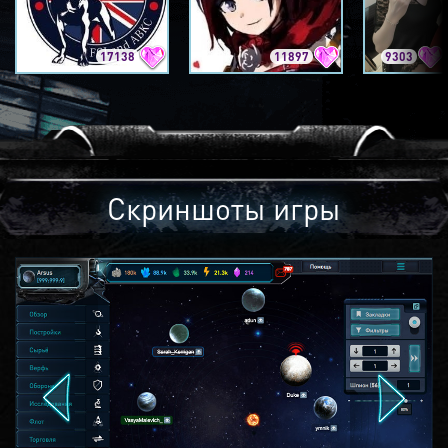
17138
11897
9303
Скриншоты игры