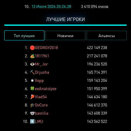
10.
13 Июля 2026 20:26:28
3 410 094 очков
ЛУЧШИЕ ИГРОКИ
Топ лучших
Новички
Альянсы
1.
🛑
GEORGY2018
422 149 238
2.
🏕️
1811961
217 241 078
3.
👁️
Mr_Jor
196 236 520
4.
⛏️
Drjusha
165 714 391
5.
◽
Xepp
159 163 204
6.
🍀
eeAnatolyee
151 950 399
7.
🏓
Vlad54
146 634 180
8.
🎓
OvCore
146 612 370
9.
🐨
bastilia
143 608 339
10.
8️⃣
LMU
143 562 522