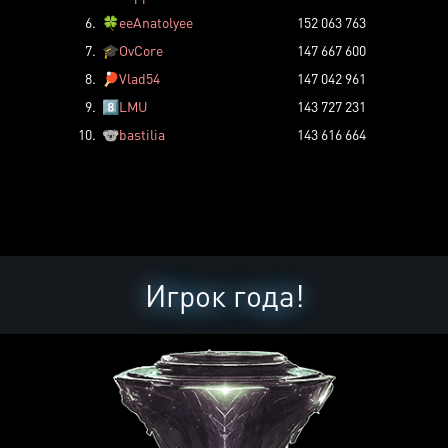
6.
🍀
eeAnatolyee
152 063 763
7.
🎓
OvCore
147 667 600
8.
🏓
Vlad54
147 042 961
9.
8️⃣
LMU
143 727 231
10.
🐨
bastilia
143 616 664
Игрок года!