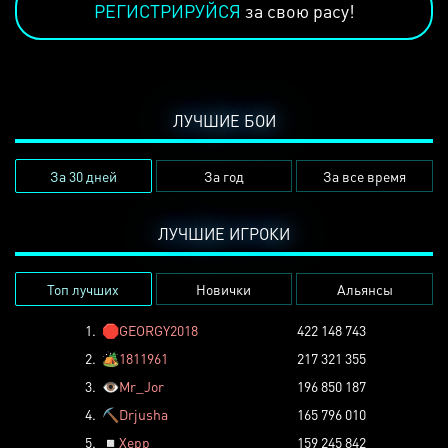
РЕГИСТРИРУЙСЯ
за свою расу!
ЛУЧШИЕ БОИ
За 30 дней
За год
За все время
ЛУЧШИЕ ИГРОКИ
Топ лучших
Новички
Альянсы
1.
🛑
GEORGY2018
422 148 743
2.
🏕️
1811961
217 321 355
3.
👁️
Mr_Jor
196 850 187
4.
⛏️
Drjusha
165 796 010
5.
◽
Xepp
159 245 842