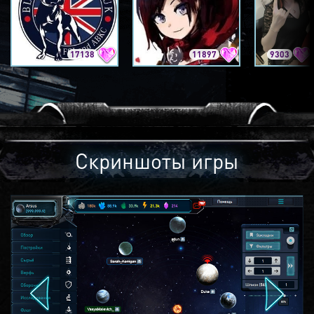
17138
11897
9303
Скриншоты игры