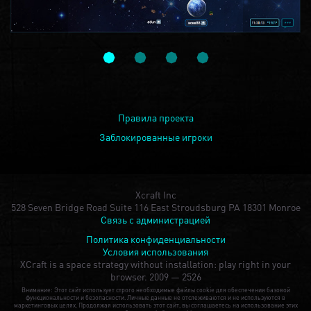
Правила проекта
Заблокированные игроки
Xcraft Inc
528 Seven Bridge Road Suite 116 East Stroudsburg PA 18301 Monroe
Связь с администрацией
Политика конфиденциальности
Условия использования
XCraft is a space strategy without installation: play right in your
browser.
2009 — 2526
Внимание: Этот сайт использует строго необходимые файлы cookie для обеспечения базовой
функциональности и безопасности. Личные данные не отслеживаются и не используются в
маркетинговых целях. Продолжая использовать этот сайт, вы соглашаетесь на использование этих