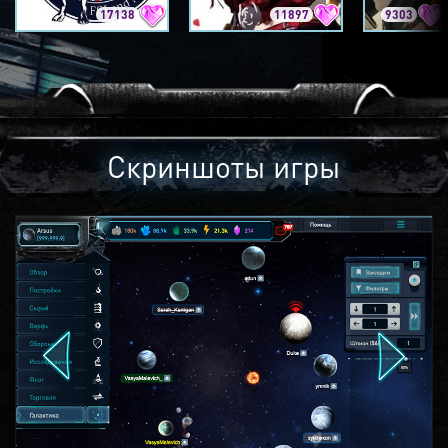
17138
11897
9303
Скриншоты игры