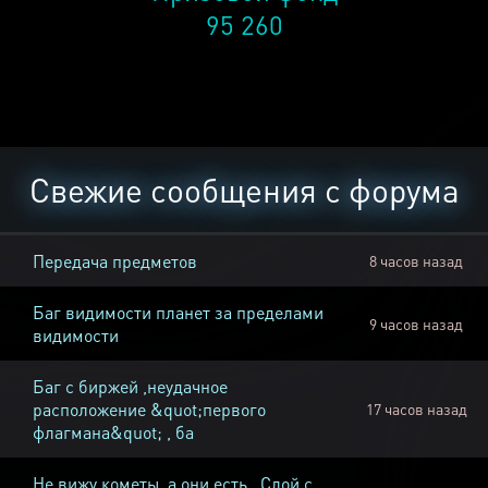
95 260
Свежие сообщения с форума
Передача предметов
8 часов назад
Баг видимости планет за пределами
9 часов назад
видимости
Баг с биржей ,неудачное
расположение &quot;первого
17 часов назад
флагмана&quot; , ба
Не вижу кометы, а они есть , Слой с