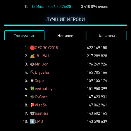
10.
13 Июля 2026 20:26:28
3 410 094 очков
ЛУЧШИЕ ИГРОКИ
Топ лучших
Новички
Альянсы
1.
🛑
GEORGY2018
422 149 150
2.
🏕️
1811961
217 289 828
3.
👁️
Mr_Jor
196 249 926
4.
⛏️
Drjusha
165 705 166
5.
◽
Xepp
159 155 174
6.
🍀
eeAnatolyee
151 950 399
7.
🎓
OvCore
147 423 931
8.
🏓
Vlad54
147 042 961
9.
🐨
bastilia
143 602 165
10.
8️⃣
LMU
143 598 639