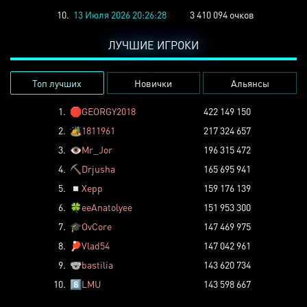
10.
13 Июля 2026 20:26:28
3 410 094 очков
ЛУЧШИЕ ИГРОКИ
Топ лучших
Новички
Альянсы
1.
🛑
GEORGY2018
422 149 150
2.
🏕️
1811961
217 324 657
3.
👁️
Mr_Jor
196 315 472
4.
⛏️
Drjusha
165 695 941
5.
◽
Xepp
159 176 139
6.
🍀
eeAnatolyee
151 953 300
7.
🎓
OvCore
147 469 975
8.
🏓
Vlad54
147 042 961
9.
🐨
bastilia
143 620 734
10.
8️⃣
LMU
143 598 667