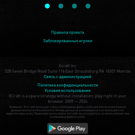
Правила проекта
Заблокированные игроки
Xcraft Inc
528 Seven Bridge Road Suite 116 East Stroudsburg PA 18301 Monroe
Связь с администрацией
Политика конфиденциальности
Условия использования
XCraft is a space strategy without installation: play right in your
browser.
2009 — 2526
Внимание: Этот сайт использует строго необходимые файлы cookie для обеспечения базовой
функциональности и безопасности. Личные данные не отслеживаются и не используются в
маркетинговых целях. Продолжая использовать этот сайт, вы соглашаетесь на использование этих
необходимых файлов cookie.