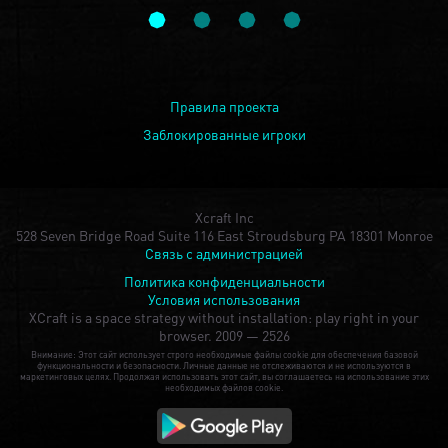
Правила проекта
Заблокированные игроки
Xcraft Inc
528 Seven Bridge Road Suite 116 East Stroudsburg PA 18301 Monroe
Связь с администрацией
Политика конфиденциальности
Условия использования
XCraft is a space strategy without installation: play right in your
browser.
2009 — 2526
Внимание: Этот сайт использует строго необходимые файлы cookie для обеспечения базовой
функциональности и безопасности. Личные данные не отслеживаются и не используются в
маркетинговых целях. Продолжая использовать этот сайт, вы соглашаетесь на использование этих
необходимых файлов cookie.