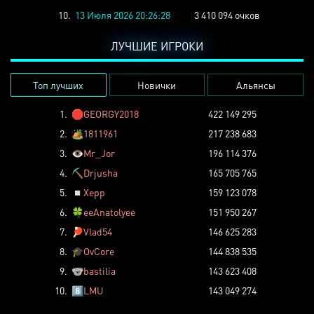
10.
13 Июля 2026 20:26:28
3 410 094 очков
ЛУЧШИЕ ИГРОКИ
Топ лучших
Новички
Альянсы
1.
🛑
GEORGY2018
422 149 295
2.
🏕️
1811961
217 238 683
3.
👁️
Mr_Jor
196 114 376
4.
⛏️
Drjusha
165 705 765
5.
◽
Xepp
159 123 078
6.
🍀
eeAnatolyee
151 950 267
7.
🏓
Vlad54
146 625 283
8.
🎓
OvCore
144 838 535
9.
🐨
bastilia
143 623 408
10.
8️⃣
LMU
143 049 274