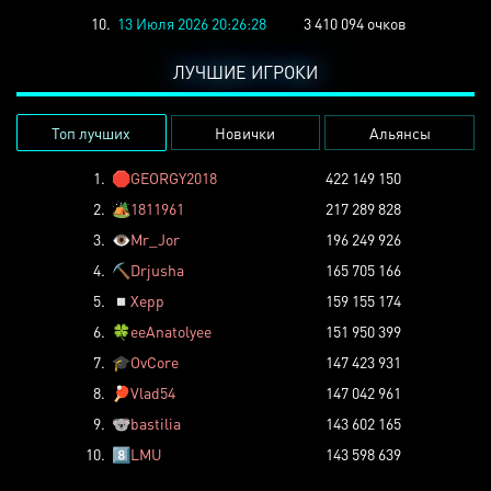
10.
13 Июля 2026 20:26:28
3 410 094 очков
ЛУЧШИЕ ИГРОКИ
Топ лучших
Новички
Альянсы
1.
🛑
GEORGY2018
422 149 150
2.
🏕️
1811961
217 289 828
3.
👁️
Mr_Jor
196 249 926
4.
⛏️
Drjusha
165 705 166
5.
◽
Xepp
159 155 174
6.
🍀
eeAnatolyee
151 950 399
7.
🎓
OvCore
147 423 931
8.
🏓
Vlad54
147 042 961
9.
🐨
bastilia
143 602 165
10.
8️⃣
LMU
143 598 639