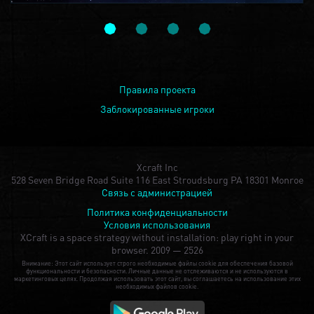
Правила проекта
Заблокированные игроки
Xcraft Inc
528 Seven Bridge Road Suite 116 East Stroudsburg PA 18301 Monroe
Связь с администрацией
Политика конфиденциальности
Условия использования
XCraft is a space strategy without installation: play right in your
browser.
2009 — 2526
Внимание: Этот сайт использует строго необходимые файлы cookie для обеспечения базовой
функциональности и безопасности. Личные данные не отслеживаются и не используются в
маркетинговых целях. Продолжая использовать этот сайт, вы соглашаетесь на использование этих
необходимых файлов cookie.