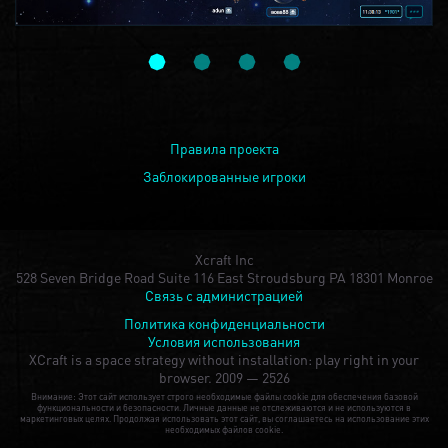
Правила проекта
Заблокированные игроки
Xcraft Inc
528 Seven Bridge Road Suite 116 East Stroudsburg PA 18301 Monroe
Связь с администрацией
Политика конфиденциальности
Условия использования
XCraft is a space strategy without installation: play right in your
browser.
2009 — 2526
Внимание: Этот сайт использует строго необходимые файлы cookie для обеспечения базовой
функциональности и безопасности. Личные данные не отслеживаются и не используются в
маркетинговых целях. Продолжая использовать этот сайт, вы соглашаетесь на использование этих
необходимых файлов cookie.