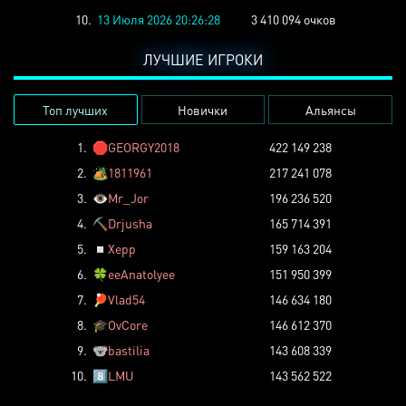
10.
13 Июля 2026 20:26:28
3 410 094 очков
ЛУЧШИЕ ИГРОКИ
Топ лучших
Новички
Альянсы
1.
🛑
GEORGY2018
422 149 238
2.
🏕️
1811961
217 241 078
3.
👁️
Mr_Jor
196 236 520
4.
⛏️
Drjusha
165 714 391
5.
◽
Xepp
159 163 204
6.
🍀
eeAnatolyee
151 950 399
7.
🏓
Vlad54
146 634 180
8.
🎓
OvCore
146 612 370
9.
🐨
bastilia
143 608 339
10.
8️⃣
LMU
143 562 522