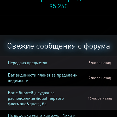
95 260
Свежие сообщения с форума
Передача предметов
8 часов назад
Баг видимости планет за пределами
9 часов назад
видимости
Баг с биржей ,неудачное
расположение &quot;первого
16 часов назад
флагмана&quot; , ба
Не вижу кометы, а они есть , Слой с