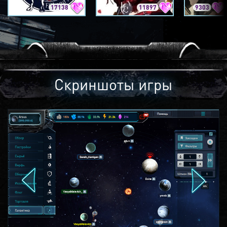
17138
11897
9303
Скриншоты игры