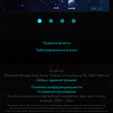
Правила проекта
Заблокированные игроки
Xcraft Inc
528 Seven Bridge Road Suite 116 East Stroudsburg PA 18301 Monroe
Связь с администрацией
Политика конфиденциальности
Условия использования
XCraft is a space strategy without installation: play right in your
browser.
2009 — 2526
Внимание: Этот сайт использует строго необходимые файлы cookie для обеспечения базовой
функциональности и безопасности. Личные данные не отслеживаются и не используются в
маркетинговых целях. Продолжая использовать этот сайт, вы соглашаетесь на использование этих