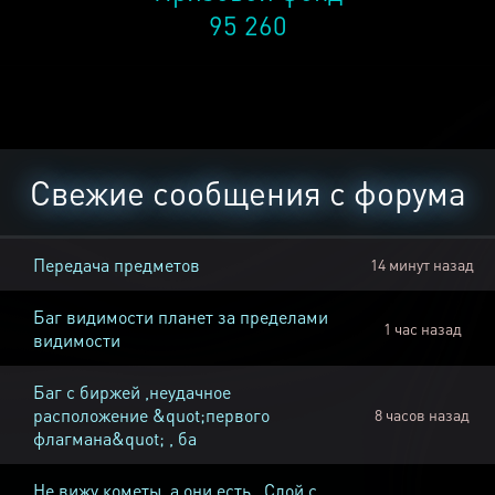
95 260
Свежие сообщения с форума
Передача предметов
14 минут назад
Баг видимости планет за пределами
1 час назад
видимости
Баг с биржей ,неудачное
расположение &quot;первого
8 часов назад
флагмана&quot; , ба
Не вижу кометы, а они есть , Слой с