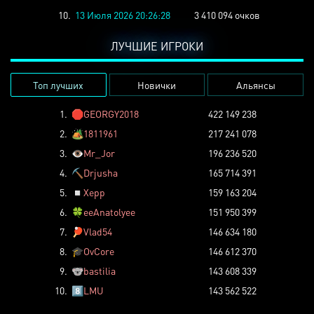
10.
13 Июля 2026 20:26:28
3 410 094 очков
ЛУЧШИЕ ИГРОКИ
Топ лучших
Новички
Альянсы
1.
🛑
GEORGY2018
422 149 238
2.
🏕️
1811961
217 241 078
3.
👁️
Mr_Jor
196 236 520
4.
⛏️
Drjusha
165 714 391
5.
◽
Xepp
159 163 204
6.
🍀
eeAnatolyee
151 950 399
7.
🏓
Vlad54
146 634 180
8.
🎓
OvCore
146 612 370
9.
🐨
bastilia
143 608 339
10.
8️⃣
LMU
143 562 522