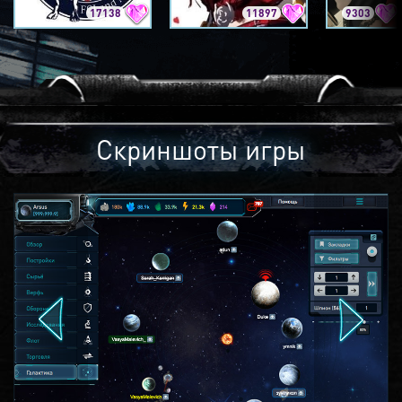
17138
11897
9303
Скриншоты игры