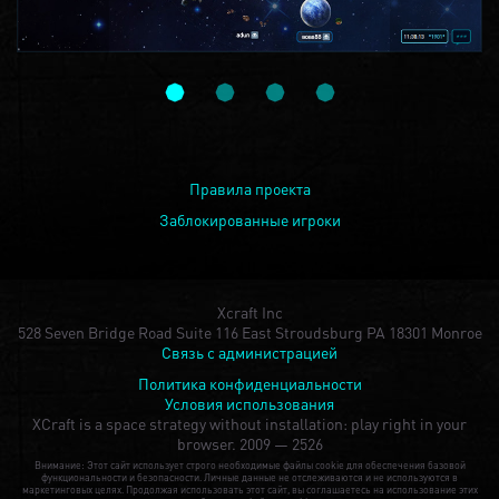
Правила проекта
Заблокированные игроки
Xcraft Inc
528 Seven Bridge Road Suite 116 East Stroudsburg PA 18301 Monroe
Связь с администрацией
Политика конфиденциальности
Условия использования
XCraft is a space strategy without installation: play right in your
browser.
2009 — 2526
Внимание: Этот сайт использует строго необходимые файлы cookie для обеспечения базовой
функциональности и безопасности. Личные данные не отслеживаются и не используются в
маркетинговых целях. Продолжая использовать этот сайт, вы соглашаетесь на использование этих